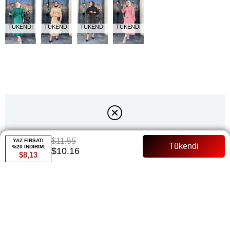
TÜKENDI
TÜKENDI
TÜKENDI
TÜKENDI
Ürün stoklarımızda kalmamıştır.
$11.55
YAZ FIRSATI
%20 İNDİRİM:
$10.16
$8,13
Renk
Siyah
Whatsapp ile Sipariş