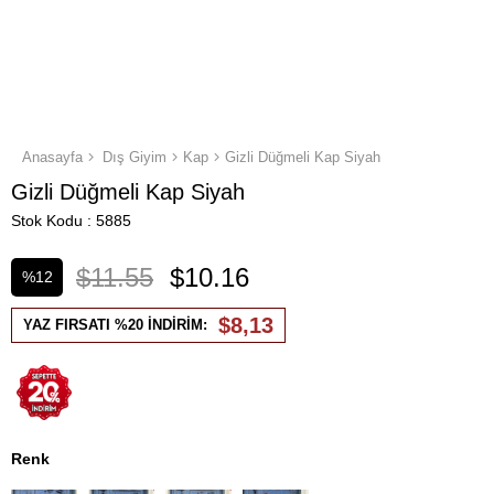
Anasayfa
Dış Giyim
Kap
Gizli Düğmeli Kap Siyah
Gizli Düğmeli Kap Siyah
Stok Kodu
5885
$11.55
$10.16
%
12
İndirim
$8,13
YAZ FIRSATI %20 İNDİRİM:
Renk