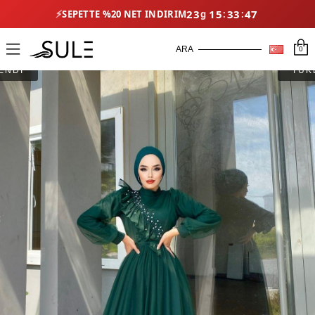
⚡
23
15
33
45
SEPETTE %20 NET İNDIRIM
0
ENDİ
TÜK