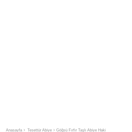
Anasayfa
Tesettür Abiye
Göğsü Fırfır Taşlı Abiye Haki