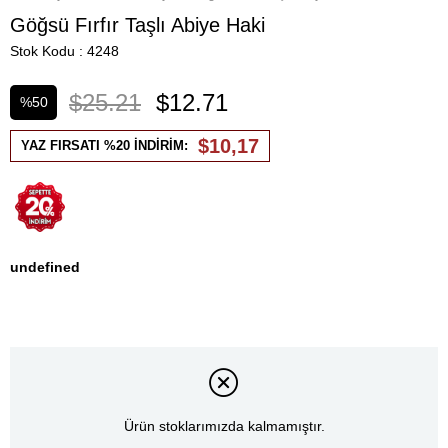
Göğsü Fırfır Taşlı Abiye Haki
Stok Kodu
4248
$25.21
$12.71
%
50
İndirim
$10,17
YAZ FIRSATI %20 İNDİRİM:
undefined
Ürün stoklarımızda kalmamıştır.