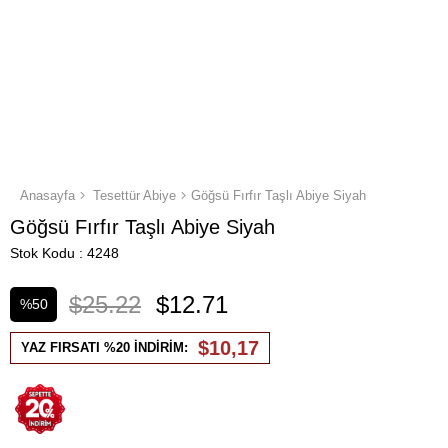
Anasayfa
Tesettür Abiye
Göğsü Fırfır Taşlı Abiye Siyah
Göğsü Fırfır Taşlı Abiye Siyah
Stok Kodu
4248
$25.22
$12.71
%
50
İndirim
$10,17
YAZ FIRSATI %20 İNDİRİM: