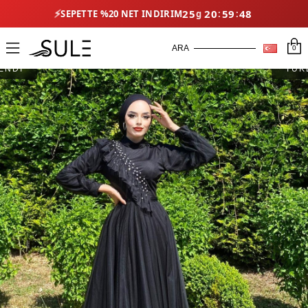
⚡
25
20
59
48
SEPETTE %20 NET İNDIRIM
0
ENDİ
TÜK