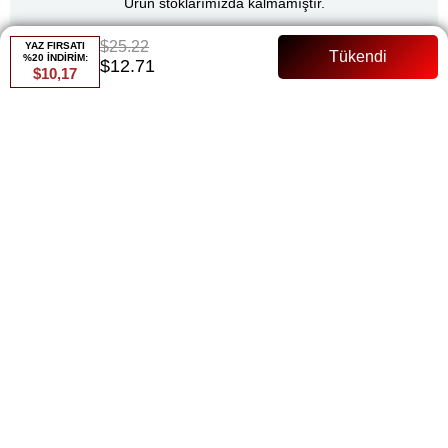
Ürün stoklarımızda kalmamıştır.
$25.22
YAZ FIRSATI
%20 İNDİRİM:
$12.71
$10,17
Renk
Siyah
Whatsapp ile Sipariş
Favorilere Ekle
Paylaş
Fiyat Düşünce Haber Ver
Gelince Haber Ver
ÜRÜN ÖZELLIKLERI
Tül Astarlı Tam Kalıp Fermuarlı Manken Bedeni:36 beden bu
modelde manken 38 beden gıyılmıstır