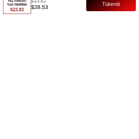
$33.61
YAZ FIRSATI
%20 İNDİRİM:
$28.53
$22,82
Favorilere Ekle
Paylaş
Fiyat Düşünce Haber Ver
Gelince Haber Ver
ÜRÜN ÖZELLIKLERI
ÜRÜN ÖZELLİKLERİ:
Astarlı
Kuşaklı
Ürün boyu:138 Cm
Tam Kalıp
Manken bedeni:36 beden
ÖDEME SEÇENEKLERI
ÜRÜN ÖNERILERI