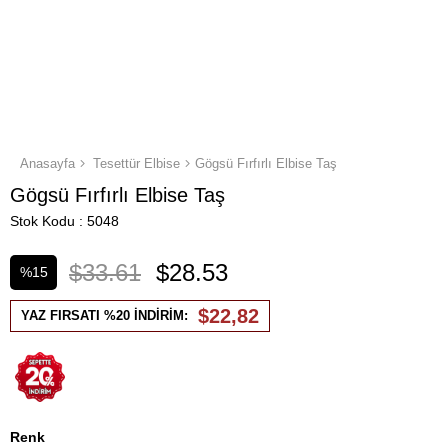
Anasayfa
Tesettür Elbise
Gögsü Fırfırlı Elbise Taş
Gögsü Fırfırlı Elbise Taş
Stok Kodu
5048
$33.61
$28.53
%
15
İndirim
$22,82
YAZ FIRSATI %20 İNDİRİM:
Renk