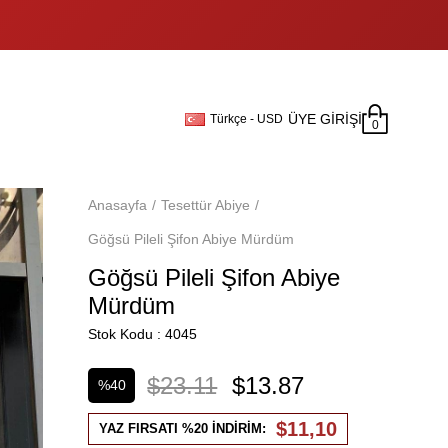
ÜYE GIRIŞI
Türkçe - USD
0
Anasayfa
Tesettür Abiye
Göğsü Pileli Şifon Abiye Mürdüm
Göğsü Pileli Şifon Abiye
Mürdüm
Stok Kodu
4045
$23.11
$13.87
%
40
İndirim
$11,10
YAZ FIRSATI %20 İNDİRİM: