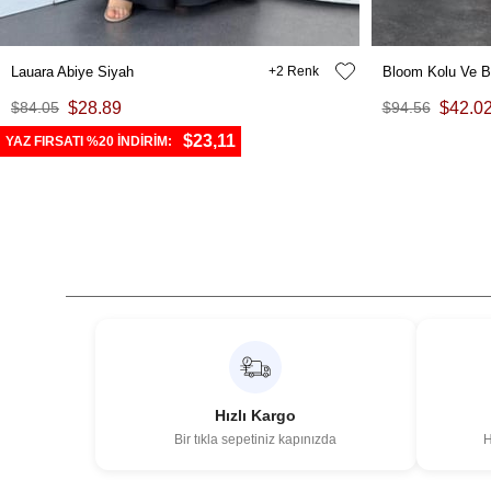
Lauara Abiye Siyah
2
Bloom Kolu Ve B
$84.05
$28.89
$94.56
$42.0
$23,11
YAZ FIRSATI %20 İNDİRİM:
Hızlı Kargo
Bir tıkla sepetiniz kapınızda
H