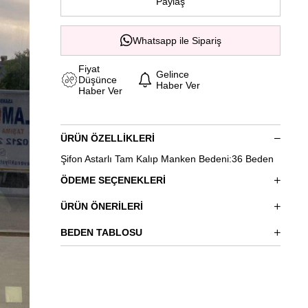
Paylaş
Whatsapp ile Sipariş
Fiyat
Gelince
Düşünce
Haber Ver
Haber Ver
ÜRÜN ÖZELLIKLERI
Şifon Astarlı Tam Kalıp Manken Bedeni:36 Beden
ÖDEME SEÇENEKLERI
ÜRÜN ÖNERILERI
BEDEN TABLOSU