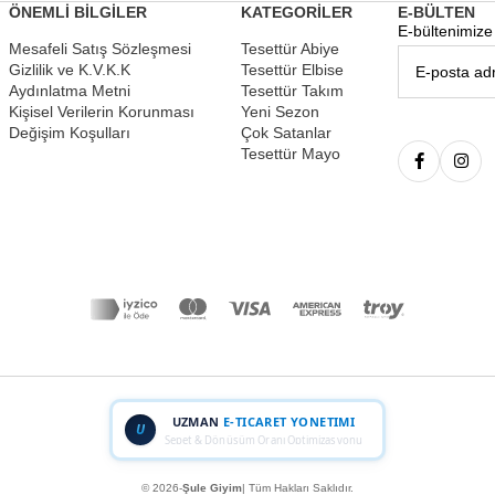
ÖNEMLİ BİLGİLER
KATEGORİLER
E-BÜLTEN
E-bültenimize 
Mesafeli Satış Sözleşmesi
Tesettür Abiye
Gizlilik ve K.V.K.K
Tesettür Elbise
Aydınlatma Metni
Tesettür Takım
Kişisel Verilerin Korunması
Yeni Sezon
Değişim Koşulları
Çok Satanlar
Tesettür Mayo
UZMAN
E-TICARET YONETIMI
U
Sepet & Dönüşüm Oranı Optimizasyonu
© 2026-
Şule Giyim
| Tüm Hakları Saklıdır.