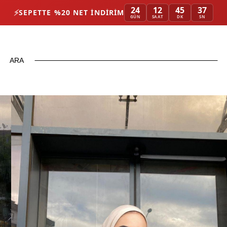
24
12
45
37
⚡
SEPETTE %20 NET İNDIRIM
GÜN
SAAT
DK
SN