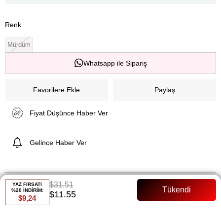
Renk
Mürdüm
Whatsapp ile Sipariş
Favorilere Ekle
Paylaş
Fiyat Düşünce Haber Ver
Gelince Haber Ver
ÜRÜN ÖZELLIKLERI
$31.51
YAZ FIRSATI
%20 İNDİRİM:
$11.55
ÜRÜN ÖZELLİKLERİ:
$9,24
Şal Detayı: Birleşiktir - Şık ve entegre bir tasarım sunar.
Üst Boy: