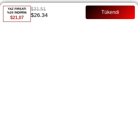
$31.51
Gelince Haber Ver
YAZ FIRSATI
%20 İNDİRİM:
$26.34
$21,07
ÜRÜN ÖZELLIKLERI
ÜRÜN ÖZELLİKLERİ:
Ürün boyu:131 Cm
Denim kumaş
Kemerli
Tam kalıp
Hafif ve nefes alan kumaş yapısı
- Uzun ve akıcı etek kısmı
- Beli vurgulayan zarif kemer detayı
- Her türlü aksesuarla kombinlenebilme özelliği
- Bakımı kolay, çabucak kuruyan kumaş
- Uzun süreli rahatlık ve hareket özgürlüğü
- Vücut hatlarını nazikçe saran form
- Günlük ve özel davetlerde çeşitli kombinler yaratabilme
ÖDEME SEÇENEKLERI