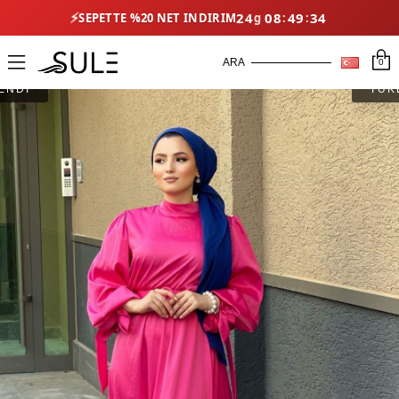
⚡
24
08
49
34
SEPETTE %20 NET İNDIRIM
0
ENDİ
TÜK