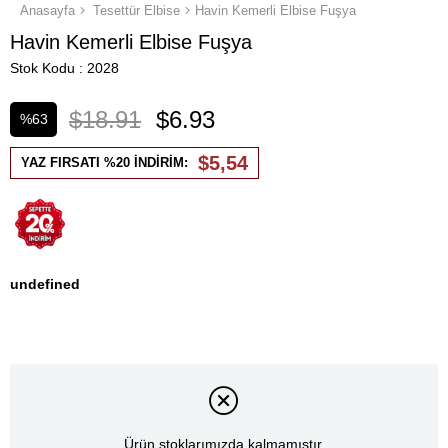
Anasayfa
Tesettür Elbise
Havin Kemerli Elbise Fuşya
Havin Kemerli Elbise Fuşya
Stok Kodu
2028
$18.91
$6.93
%
63
İndirim
$5,54
YAZ FIRSATI %20 İNDİRİM:
undefined
Ürün stoklarımızda kalmamıştır.