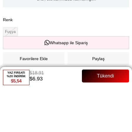
Renk
Fuşya
Whatsapp ile Sipariş
Favorilere Ekle
Paylaş
Fiyat Düşünce Haber Ver
$18.91
YAZ FIRSATI
%20 İNDİRİM:
$6.93
$5,54
Gelince Haber Ver
ÜRÜN ÖZELLIKLERI
Ürün A kalite saten kumaştır Belinde seyyar tokalı kemeri
bulunmaktadır Boy 135 cm Astarsızdır iç göstermez Beli büzgülüdür