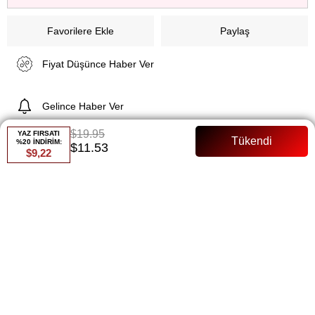
Favorilere Ekle
Paylaş
Fiyat Düşünce Haber Ver
Gelince Haber Ver
$19.95
YAZ FIRSATI
%20 İNDİRİM:
$11.53
$9,22
ÜRÜN ÖZELLIKLERI
ÜRÜN ÖZELLİKLERİ:
Ürün Ön Boy: 75 cm
Ürün Arka Boy: 85 cm
Kumaş: Merserize, yüksek kaliteli ve parlak bir görünüm sunar.
Kol Detayı: Lastikli kollar, rahat bir kullanım ve şık bir görünüm
sağlar.
Konfor: Terletmeyen yapısı ile gün boyu konfor sunar.
Beden Uyumu: 36'dan 44'e kadar bedenlere uyum sağlayan esnek
bir yapı.