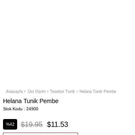
Anasayfa
Üst Giyim
Tesettür Tunik
Helana Tunik Pembe
Helana Tunik Pembe
Stok Kodu
24900
$19.95
$11.53
%
42
İndirim