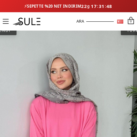
22
17
31
48
⚡
SEPETTE %20 NET İNDIRIM
0
ENDİ
TÜK