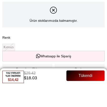
Ürün stoklarımızda kalmamıştır.
Renk
Kırmızı
Whatsapp ile Sipariş
Favorilere Ekle
Paylaş
$29.42
YAZ FIRSATI
%20 İNDİRİM:
$18.03
$14,42
Fiyat Düşünce Haber Ver
Gelince Haber Ver