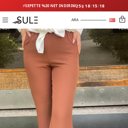
⚡
25
18
15
17
SEPETTE %20 NET İNDIRIM
0
ENDİ
TÜK