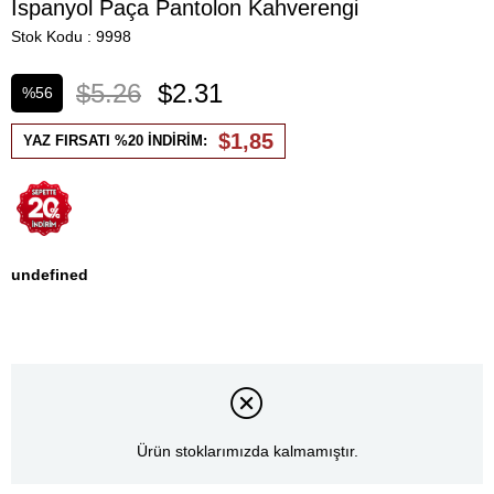
İspanyol Paça Pantolon Kahverengi
Stok Kodu
9998
$5.26
$2.31
%
56
İndirim
$1,85
YAZ FIRSATI %20 İNDİRİM:
undefined
Ürün stoklarımızda kalmamıştır.