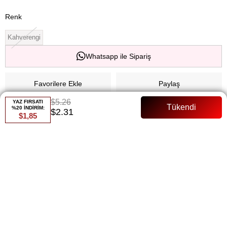
Renk
Kahverengi
Whatsapp ile Sipariş
Favorilere Ekle
Paylaş
$5.26
YAZ FIRSATI
Fiyat Düşünce Haber Ver
%20 İNDİRİM:
$2.31
$1,85
Gelince Haber Ver
ÜRÜN ÖZELLIKLERI
Beli lastikli Tam Kalıp İspanyol Paça Manken : 36 beden
ÖDEME SEÇENEKLERI