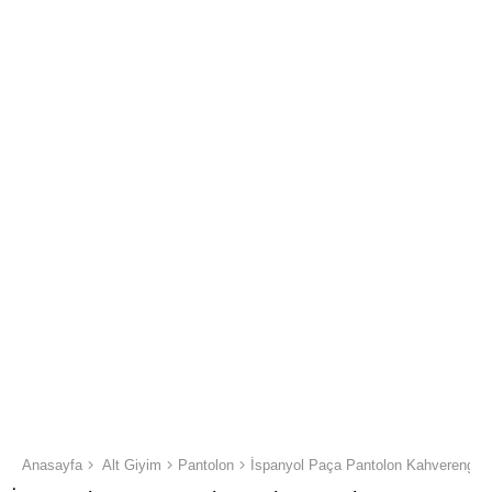
Anasayfa
Alt Giyim
Pantolon
İspanyol Paça Pantolon Kahverengi