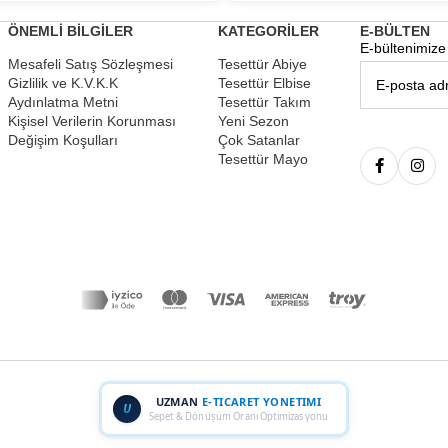
ÖNEMLİ BİLGİLER
KATEGORİLER
E-BÜLTEN
E-bültenimize 
Mesafeli Satış Sözleşmesi
Tesettür Abiye
Gizlilik ve K.V.K.K
Tesettür Elbise
Aydınlatma Metni
Tesettür Takım
Kişisel Verilerin Korunması
Yeni Sezon
Değişim Koşulları
Çok Satanlar
Tesettür Mayo
UZMAN
E-TICARET YONETIMI
U
Sepet & Dönüşüm Oranı Optimizasyonu