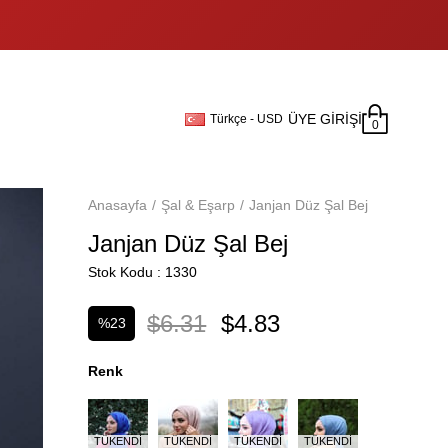
ÜYE GIRIŞI
Türkçe - USD
0
Anasayfa
Şal & Eşarp
Janjan Düz Şal Bej
Janjan Düz Şal Bej
Stok Kodu
1330
$6.31
$4.83
%
23
İndirim
Renk
TÜKENDI
TÜKENDI
TÜKENDI
TÜKENDI