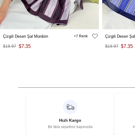
Çizgili Desen Şal Mürdüm
7
Çizgili Desen Şa
$19.97
$7.35
$19.97
$7.35
Hızlı Kargo
Bir tıkla sepetiniz kapınızda
H