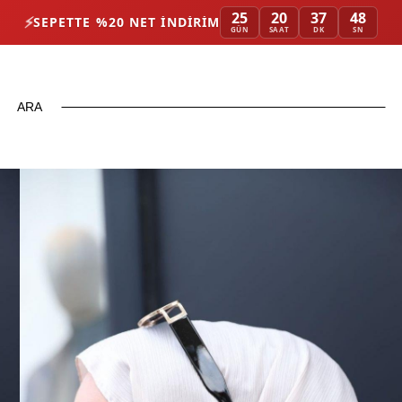
25
20
37
47
⚡
SEPETTE %20 NET İNDIRIM
GÜN
SAAT
DK
SN