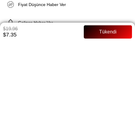
Fiyat Düşünce Haber Ver
Gelince Haber Ver
$19.96
$7.35
ÜRÜN ÖZELLIKLERI
Ürün ebatı: 80-190 Kolay şekil alabilen kayma yapmayan bir yapıya
sahiptir.
Nefese alabilen A kalite ince keten bambu kumaştır.
ÖDEME SEÇENEKLERI
ÜRÜN ÖNERILERI
BEDEN TABLOSU
BENZER ÜRÜNLER