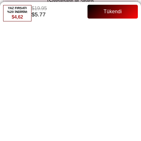
Whatsapp ile Sipariş
$19.95
YAZ FIRSATI
%20 İNDİRİM:
$5.77
$4,62
Favorilere Ekle
Paylaş
Fiyat Düşünce Haber Ver
Gelince Haber Ver
ÜRÜN ÖZELLIKLERI
ÜRÜN ÖZELLİKLERİ:
Kemerli
133 Cm
Astarsız
Hem günlük hemde özel günlerde kullanabilirsiniz
Tam kalıp
Manken bedeni:36 beden
ÖDEME SEÇENEKLERI