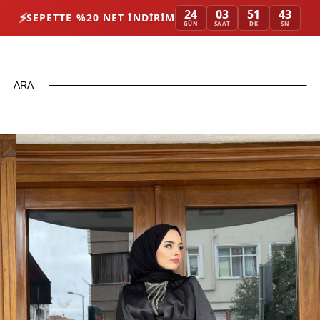
24
03
51
42
⚡
SEPETTE %20 NET İNDIRIM
GÜN
SAAT
DK
SN