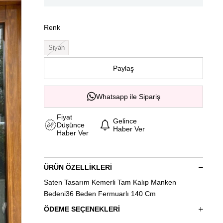
Renk
Siyah
Paylaş
Whatsapp ile Sipariş
Fiyat
Gelince
Düşünce
Haber Ver
Haber Ver
ÜRÜN ÖZELLIKLERI
Saten Tasarım Kemerli Tam Kalıp Manken
Bedeni36 Beden Fermuarlı 140 Cm
ÖDEME SEÇENEKLERI