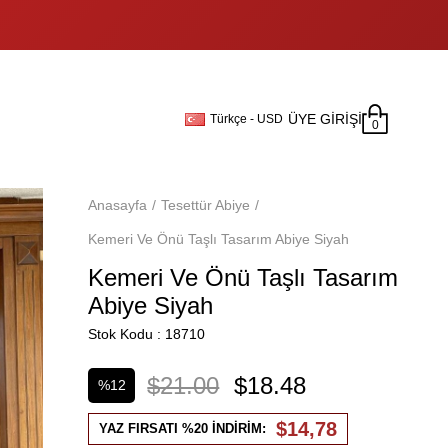
ÜYE GIRIŞI
Türkçe - USD
0
Anasayfa
Tesettür Abiye
Kemeri Ve Önü Taşlı Tasarım Abiye Siyah
Kemeri Ve Önü Taşlı Tasarım
Abiye Siyah
Stok Kodu
18710
$21.00
$18.48
%
12
İndirim
$14,78
YAZ FIRSATI %20 İNDİRİM: