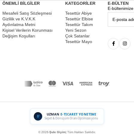
ÖNEMLİ BİLGİLER
KATEGORİLER
E-BÜLTEN
E-bültenimize 
Mesafeli Satış Sözleşmesi
Tesettür Abiye
Gizlilik ve K.V.K.K
Tesettür Elbise
Aydınlatma Metni
Tesettür Takım
Kişisel Verilerin Korunması
Yeni Sezon
Değişim Koşulları
Çok Satanlar
Tesettür Mayo
UZMAN
E-TICARET YONETIMI
U
Sepet & Dönüşüm Oranı Optimizasyonu
© 2026-
Şule Giyim
| Tüm Hakları Saklıdır.