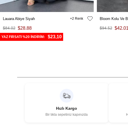
Lauara Abiye Siyah
2
Bloom Kolu Ve B
$84.02
$28.88
$94.52
$42.0
$23,10
YAZ FIRSATI %20 İNDİRİM:
Hızlı Kargo
Bir tıkla sepetiniz kapınızda
H