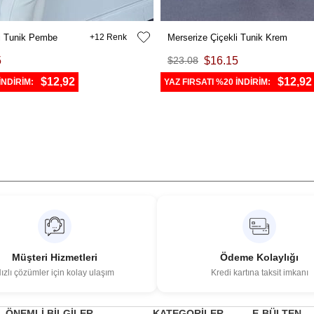
li Tunik Pembe
12
Merserize Çiçekli Tunik Krem
5
$23.08
$16.15
$12,92
$12,92
İNDİRİM:
YAZ FIRSATI %20 İNDİRİM:
Müşteri Hizmetleri
Ödeme Kolaylığı
ızlı çözümler için kolay ulaşım
Kredi kartına taksit imkanı
ÖNEMLİ BİLGİLER
KATEGORİLER
E-BÜLTEN