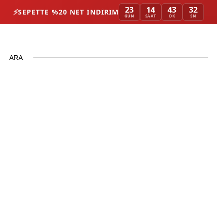
23
14
43
30
⚡
SEPETTE %20 NET İNDIRIM
GÜN
SAAT
DK
SN