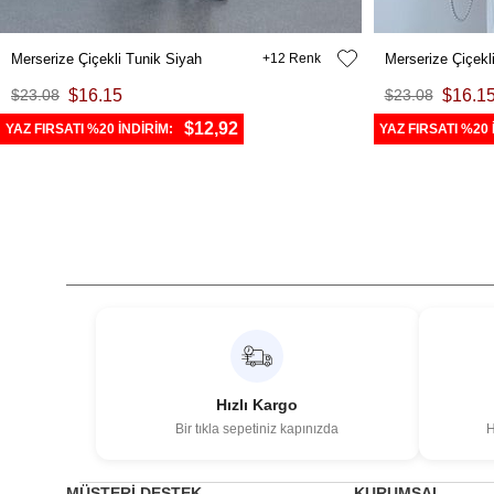
Merserize Çiçekli Tunik Siyah
12
Merserize Çiçek
$23.08
$16.15
$23.08
$16.1
$12,92
YAZ FIRSATI %20 İNDİRİM:
YAZ FIRSATI %20 
Hızlı Kargo
Bir tıkla sepetiniz kapınızda
H
MÜŞTERİ DESTEK
KURUMSAL