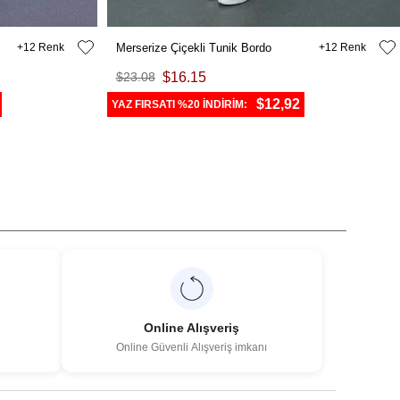
12
Merserize Çiçekli Tunik Bordo
12
$23.08
$16.15
$12,92
YAZ FIRSATI %20 İNDİRİM:
Online Alışveriş
Online Güvenli Alışveriş imkanı