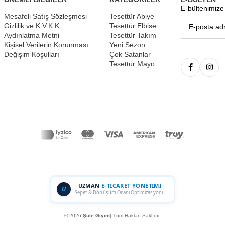
E-bültenimize 
Mesafeli Satış Sözleşmesi
Tesettür Abiye
Gizlilik ve K.V.K.K
Tesettür Elbise
Aydınlatma Metni
Tesettür Takım
Kişisel Verilerin Korunması
Yeni Sezon
Değişim Koşulları
Çok Satanlar
Tesettür Mayo
UZMAN
E-TICARET YONETIMI
U
Sepet & Dönüşüm Oranı Optimizasyonu
© 2026-
Şule Giyim
| Tüm Hakları Saklıdır.