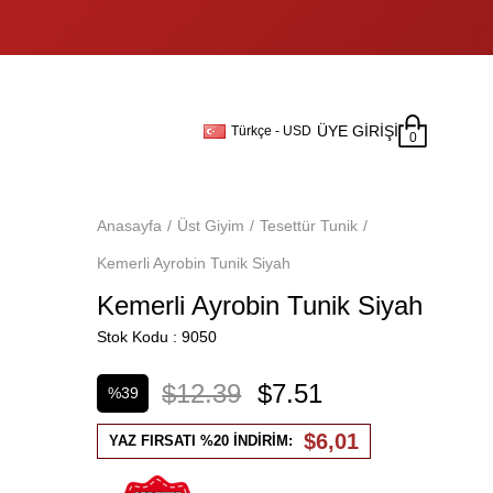
ÜYE GIRIŞI
Türkçe - USD
0
Anasayfa
Üst Giyim
Tesettür Tunik
Kemerli Ayrobin Tunik Siyah
Kemerli Ayrobin Tunik Siyah
Stok Kodu
9050
$12.39
$7.51
%
39
İndirim
$6,01
YAZ FIRSATI %20 İNDİRİM: