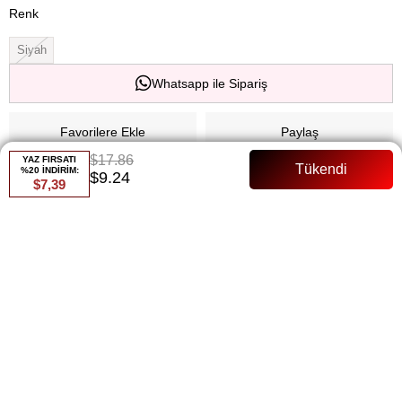
Renk
Siyah
Whatsapp ile Sipariş
Favorilere Ekle
Paylaş
$17.86
YAZ FIRSATI
%20 İNDİRİM:
Fiyat Düşünce Haber Ver
$9.24
$7,39
Gelince Haber Ver
ÜRÜN ÖZELLIKLERI
ÖDEME SEÇENEKLERI
ÜRÜN ÖNERILERI