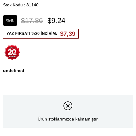
Stok Kodu
81140
$17.86
$9.24
%
48
İndirim
$7,39
YAZ FIRSATI %20 İNDİRİM:
undefined
Ürün stoklarımızda kalmamıştır.