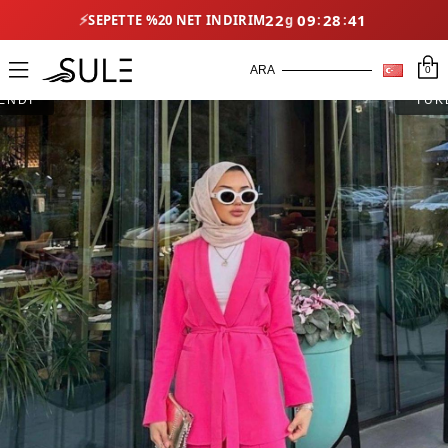
⚡
22
09
28
40
SEPETTE %20 NET İNDIRIM
0
ENDİ
TÜK