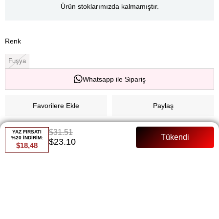
Ürün stoklarımızda kalmamıştır.
Renk
Fuşya
Whatsapp ile Sipariş
Favorilere Ekle
Paylaş
Fiyat Düşünce Haber Ver
$31.51
YAZ FIRSATI
%20 İNDİRİM:
$23.10
$18,48
Gelince Haber Ver
ÜRÜN ÖZELLIKLERI
Ürün Özellikleri A Kalite Krep Kumaş Ceket Boy 75 Cm Seyyar