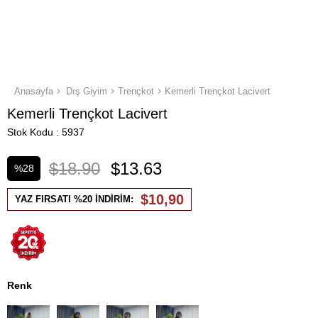
Anasayfa
Dış Giyim
Trençkot
Kemerli Trençkot Lacivert
Kemerli Trençkot Lacivert
Stok Kodu
5937
$18.90
$13.63
%
28
İndirim
$10,90
YAZ FIRSATI %20 İNDİRİM:
Renk