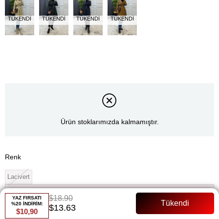
TÜKENDI
TÜKENDI
TÜKENDI
TÜKENDI
Ürün stoklarımızda kalmamıştır.
Renk
Lacivert
Whatsapp ile Sipariş
$18.90
YAZ FIRSATI
%20 İNDİRİM:
$13.63
$10,90