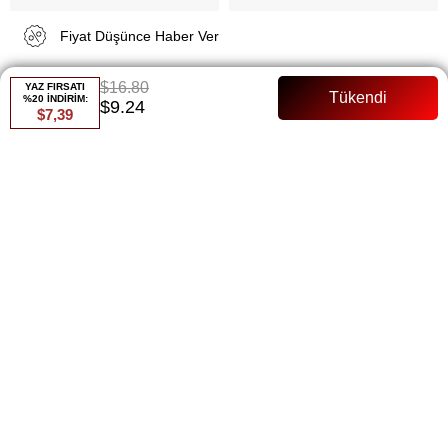
Fiyat Düşünce Haber Ver
$16.80
YAZ FIRSATI
Gelince Haber Ver
%20 İNDİRİM:
$9.24
$7,39
ÜRÜN ÖZELLIKLERI
ÖDEME SEÇENEKLERI
ÜRÜN ÖNERILERI
BEDEN TABLOSU
BENZER ÜRÜNLER