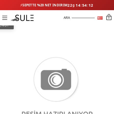
22
14
54
12
⚡
SEPETTE %20 NET İNDIRIM
0
ENDİ