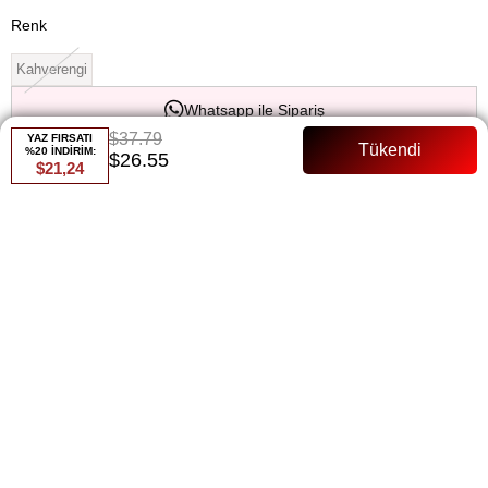
Renk
Kahverengi
Whatsapp ile Sipariş
$37.79
YAZ FIRSATI
%20 İNDİRİM:
$26.55
$21,24
Favorilere Ekle
Paylaş
Fiyat Düşünce Haber Ver
Gelince Haber Ver
ÜRÜN ÖZELLIKLERI
Ürün Ebat: 140 cm
Kumaş: Yüksek kaliteli ve rahat kumaş, gün boyu konfor sunar.
Tasarım: Pratik ve şık tasarım, kolay kullanım sağlar. Kendinden
şalı, ekstra rahatlık ve kolaylık sunar.