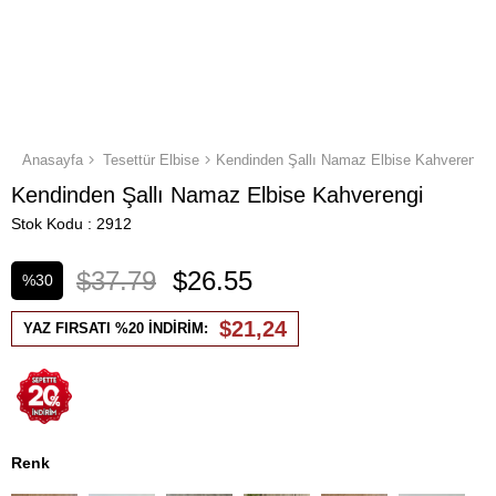
Anasayfa
Tesettür Elbise
Kendinden Şallı Namaz Elbise Kahverengi
Kendinden Şallı Namaz Elbise Kahverengi
Stok Kodu
2912
$37.79
$26.55
%
30
İndirim
$21,24
YAZ FIRSATI %20 İNDİRİM:
Renk