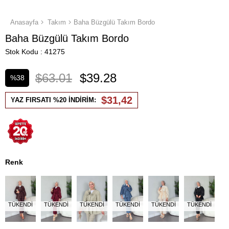
Anasayfa
Takım
Baha Büzgülü Takım Bordo
Baha Büzgülü Takım Bordo
Stok Kodu
41275
$63.01
$39.28
%
38
İndirim
$31,42
YAZ FIRSATI %20 İNDİRİM:
Renk
TÜKENDI
TÜKENDI
TÜKENDI
TÜKENDI
TÜKENDI
TÜKENDI