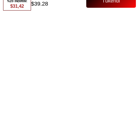
%20 İNDİRİM:
$39.28
$31,42
Gelince Haber Ver
ÜRÜN ÖZELLIKLERI
TEKNİK BİLGİLER:
Üst Boyu: 73 cm
Alt Boyu: 96 cm
Kumaş: Model kumaş – Hafif, dökümlü ve iç göstermeyen yapısı ile
konforlu bir kullanım sunar.
Kalıp: Rahat kalıptır.
Detaylar: İkili takımdan oluşmaktadır. Üst kısmı belden büzgülü
formdadır ve vücuda zarif bir oturuş sağlar. Pantolon beli lastiklidir
ve esnek yapısı ile konfor sunar. Günlük şıklığın vazgeçilmez
parçalarından biridir.
BEDEN SEÇENEKLERİ: 1 Beden (36-38), 2 Beden (40-42)
MANKEN BİLGİLERİ: Boy: 174 cm, Kilo: 59 kg, Üzerindeki beden: 1