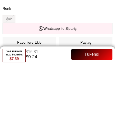
Renk
Mavi
Whatsapp ile Sipariş
Favorilere Ekle
Paylaş
$16.81
YAZ FIRSATI
Fiyat Düşünce Haber Ver
%20 İNDİRİM:
$9.24
$7,39
Gelince Haber Ver
ÜRÜN ÖZELLIKLERI
Şifon Kolları Fırfırlı Astarlı Tam Kalıp Manken Bedeni:36 Beden
ÖDEME SEÇENEKLERI