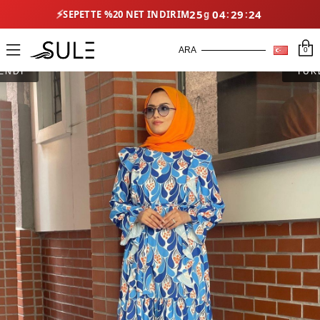
⚡
25
04
29
23
SEPETTE %20 NET İNDIRIM
0
ENDİ
TÜK