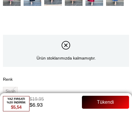
Ürün stoklarımızda kalmamıştır.
Renk
Siyah
$19.95
YAZ FIRSATI
Whatsapp ile Sipariş
%20 İNDİRİM:
$6.93
$5,54
Favorilere Ekle
Paylaş
Fiyat Düşünce Haber Ver