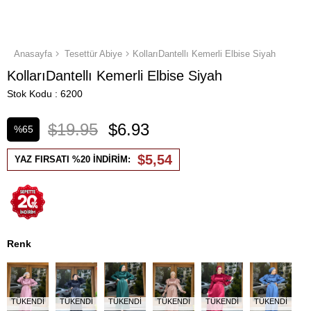
Anasayfa
Tesettür Abiye
KollarıDantellı Kemerli Elbise Siyah
KollarıDantellı Kemerli Elbise Siyah
Stok Kodu
6200
$19.95
$6.93
%
65
İndirim
$5,54
YAZ FIRSATI %20 İNDİRİM:
Renk
TÜKENDI
TÜKENDI
TÜKENDI
TÜKENDI
TÜKENDI
TÜKENDI