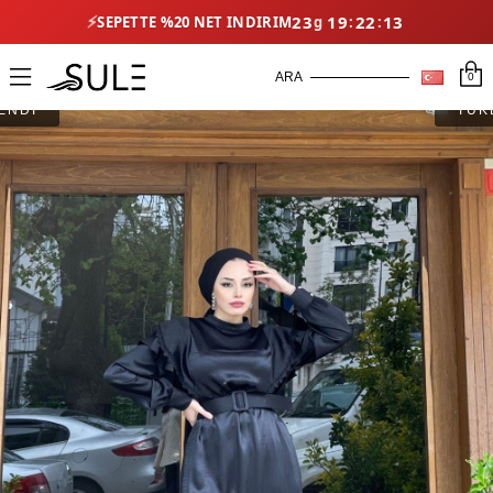
⚡
23
19
22
13
SEPETTE %20 NET İNDIRIM
0
ENDİ
TÜK