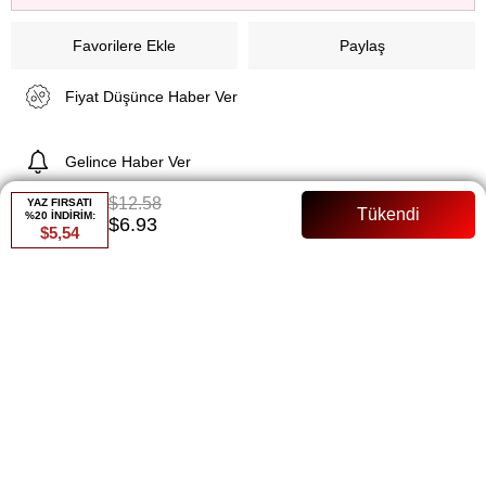
Favorilere Ekle
Paylaş
Fiyat Düşünce Haber Ver
Gelince Haber Ver
$12.58
YAZ FIRSATI
%20 İNDİRİM:
$6.93
$5,54
ÜRÜN ÖZELLIKLERI
Şık ve Rahat Saten Tunik: Kolu ve Boynu
Büzgülü
Ürün Adı:
Kolu Ve Boynu Büzgülü Tunik
Malzeme:
Saten
Uzunluk:
80 cm
Özellik:
Kolları ve yakası büzgülü detaylı
Kalite:
A kalite kumaş