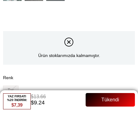
Ürün stoklarımızda kalmamıştır.
Renk
Taş
$13.66
YAZ FIRSATI
%20 İNDİRİM:
Whatsapp ile Sipariş
$9.24
$7,39
Favorilere Ekle
Paylaş
Fiyat Düşünce Haber Ver