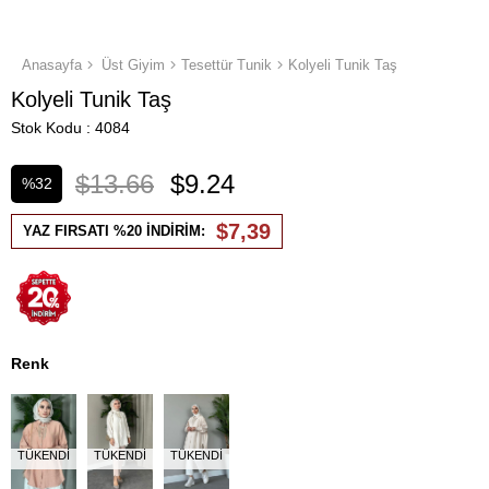
Anasayfa
Üst Giyim
Tesettür Tunik
Kolyeli Tunik Taş
Kolyeli Tunik Taş
Stok Kodu
4084
$13.66
$9.24
%
32
İndirim
$7,39
YAZ FIRSATI %20 İNDİRİM:
Renk
TÜKENDI
TÜKENDI
TÜKENDI