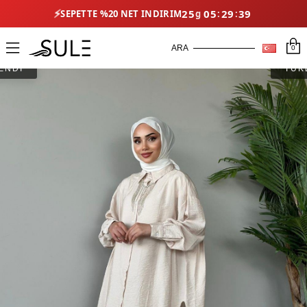
⚡
25
05
29
39
SEPETTE %20 NET İNDIRIM
0
ENDİ
TÜK