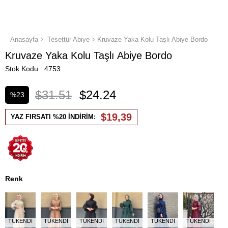
Anasayfa
Tesettür Abiye
Kruvaze Yaka Kolu Taşlı Abiye Bordo
Kruvaze Yaka Kolu Taşlı Abiye Bordo
Stok Kodu
4753
$31.51
$24.24
%
23
İndirim
$19,39
YAZ FIRSATI %20 İNDİRİM:
Renk
TÜKENDI
TÜKENDI
TÜKENDI
TÜKENDI
TÜKENDI
TÜKENDI