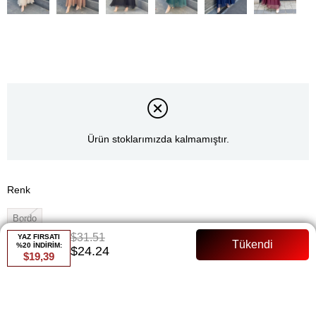
Ürün stoklarımızda kalmamıştır.
Renk
Bordo
$31.51
YAZ FIRSATI
Whatsapp ile Sipariş
%20 İNDİRİM:
$24.24
$19,39
Favorilere Ekle
Paylaş
Fiyat Düşünce Haber Ver