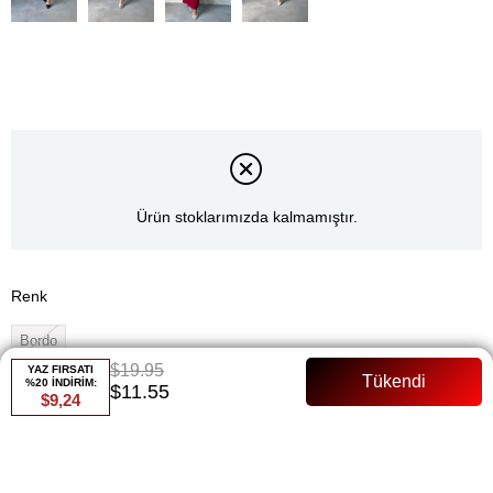
Ürün stoklarımızda kalmamıştır.
Renk
Bordo
$19.95
YAZ FIRSATI
Whatsapp ile Sipariş
%20 İNDİRİM:
$11.55
$9,24
Favorilere Ekle
Paylaş
Fiyat Düşünce Haber Ver