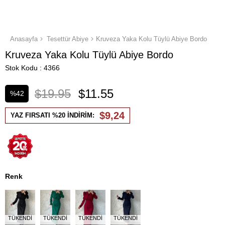
Anasayfa
Tesettür Abiye
Kruveza Yaka Kolu Tüylü Abiye Bordo
Kruveza Yaka Kolu Tüylü Abiye Bordo
Stok Kodu
4366
$19.95
$11.55
%
42
İndirim
$9,24
YAZ FIRSATI %20 İNDİRİM:
Renk
TÜKENDI
TÜKENDI
TÜKENDI
TÜKENDI