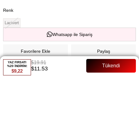
Renk
Lacivert
Whatsapp ile Sipariş
Favorilere Ekle
Paylaş
$19.91
YAZ FIRSATI
Fiyat Düşünce Haber Ver
%20 İNDİRİM:
$11.53
$9,22
Gelince Haber Ver
ÜRÜN ÖZELLIKLERI
Tam Kalıp Manken Bedeni:36 bEDEN
ÖDEME SEÇENEKLERI