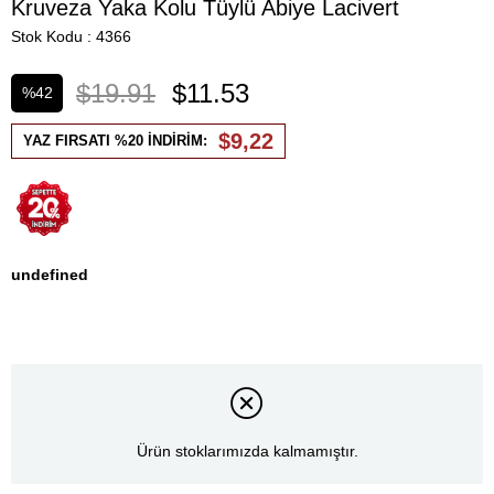
Kruveza Yaka Kolu Tüylü Abiye Lacivert
Stok Kodu
4366
$19.91
$11.53
%
42
İndirim
$9,22
YAZ FIRSATI %20 İNDİRİM:
undefined
Ürün stoklarımızda kalmamıştır.