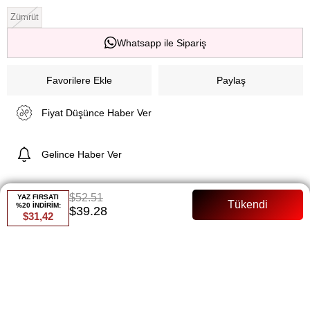
Zümrüt
Whatsapp ile Sipariş
Favorilere Ekle
Paylaş
Fiyat Düşünce Haber Ver
Gelince Haber Ver
$52.51
YAZ FIRSATI
%20 İNDİRİM:
$39.28
ÜRÜN ÖZELLIKLERI
$31,42
Ürün Başlığı: Kuyruk Detaylı Saten Abiye
ÜRÜN ÖZELLİKLERİ:
Ürün boyu: 142 Cm