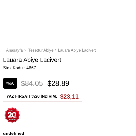
Anasayfa
Tesettür Abiye
Lauara Abiye Lacivert
Lauara Abiye Lacivert
Stok Kodu
4667
$84.05
$28.89
%
66
İndirim
$23,11
YAZ FIRSATI %20 İNDİRİM:
undefined