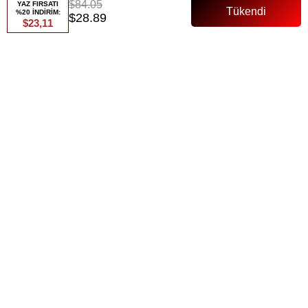
$84.05
YAZ FIRSATI
Gelince Haber Ver
%20 İNDİRİM:
$28.89
$23,11
ÜRÜN ÖZELLIKLERI
Ürün Özellikleri
ÜRÜN ÖZELLİKLERİ:
Ürün Boyu: 140 cm - Uzun ve zarif bir abiye boyu, şık bir siluet
sağlar.
Kumaş Bilgisi: Saten kumaş özel davetlerde dikkat çekici bir
görünüm sunar.
Beden Seçenekleri: 38,40,42,44
MANKEN BİLGİLERİ: Boy: 173 cm, Kilo: 59 kg, Beden: 38
Lauara Abiye, saten kumaşı ve zarif tasarımıyla özel davetlerde göz
alıcı bir şıklık sağlar. Uzun boyu ve modern kesimi ile her vücut
tipine uyum sağlar, sizi şıklığınızı ön plana çıkararak etkileyici bir
görünüm suna
ÖDEME SEÇENEKLERI
ÜRÜN ÖNERILERI