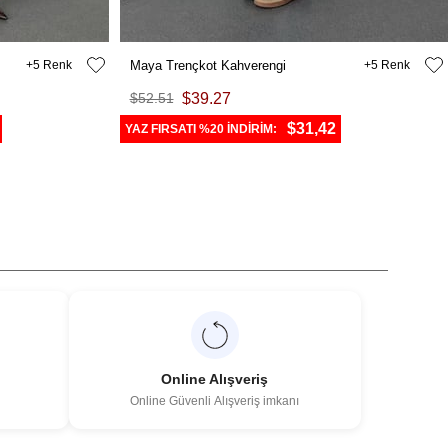
5
Maya Trençkot Kahverengi
5
$52.51
$39.27
$31,42
YAZ FIRSATI %20 İNDİRİM:
Online Alışveriş
Online Güvenli Alışveriş imkanı