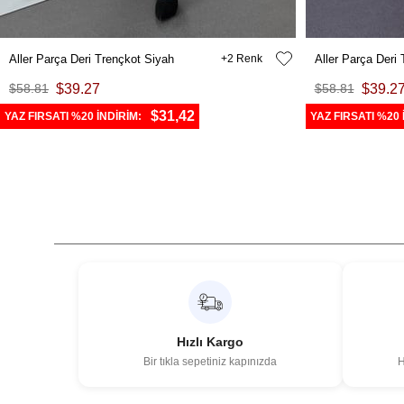
Aller Parça Deri Trençkot Siyah
2
Aller Parça Deri
$58.81
$39.27
$58.81
$39.2
$31,42
YAZ FIRSATI %20 İNDİRİM:
YAZ FIRSATI %20 
Hızlı Kargo
Bir tıkla sepetiniz kapınızda
H