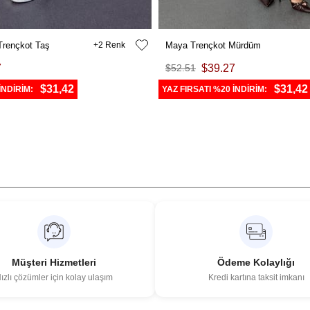
 Trençkot Taş
2
Maya Trençkot Mürdüm
7
$52.51
$39.27
$31,42
$31,42
İNDİRİM:
YAZ FIRSATI %20 İNDİRİM:
Müşteri Hizmetleri
Ödeme Kolaylığı
ızlı çözümler için kolay ulaşım
Kredi kartına taksit imkanı