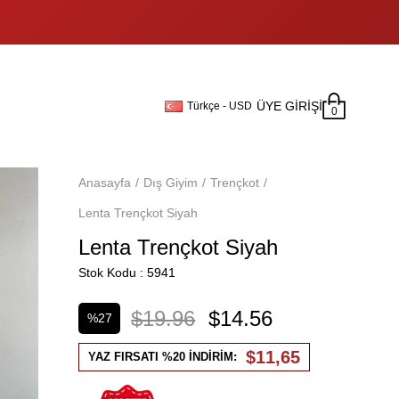
ÜYE GIRIŞI
Türkçe - USD
0
Anasayfa
Dış Giyim
Trençkot
Lenta Trençkot Siyah
Lenta Trençkot Siyah
Stok Kodu
5941
$19.96
$14.56
%
27
İndirim
$11,65
YAZ FIRSATI %20 İNDİRİM: