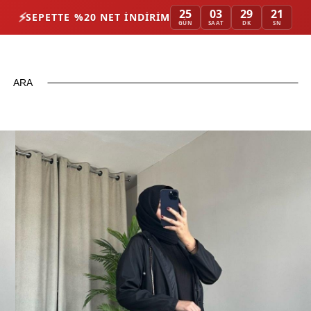
25
03
29
19
⚡
SEPETTE %20 NET İNDIRIM
GÜN
SAAT
DK
SN