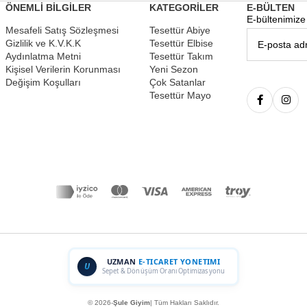
ÖNEMLİ BİLGİLER
KATEGORİLER
E-BÜLTEN
E-bültenimize 
Mesafeli Satış Sözleşmesi
Tesettür Abiye
Gizlilik ve K.V.K.K
Tesettür Elbise
Aydınlatma Metni
Tesettür Takım
Kişisel Verilerin Korunması
Yeni Sezon
Değişim Koşulları
Çok Satanlar
Tesettür Mayo
UZMAN
E-TICARET YONETIMI
U
Sepet & Dönüşüm Oranı Optimizasyonu
© 2026-
Şule Giyim
| Tüm Hakları Saklıdır.