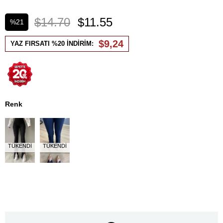
$14.70
$11.55
%
21
İndirim
$9,24
YAZ FIRSATI %20 İNDİRİM:
Renk
TÜKENDI
TÜKENDI