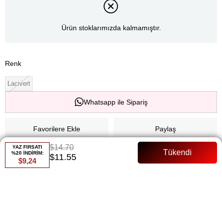
Ürün stoklarımızda kalmamıştır.
Renk
Lacivert
Whatsapp ile Sipariş
Favorilere Ekle
Paylaş
$14.70
YAZ FIRSATI
Fiyat Düşünce Haber Ver
%20 İNDİRİM:
$11.55
$9,24
Gelince Haber Ver
ÜRÜN ÖZELLIKLERI