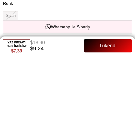
Renk
Siyah
Whatsapp ile Sipariş
$18.90
Favorilere Ekle
Paylaş
YAZ FIRSATI
%20 İNDİRİM:
$9.24
$7,39
Fiyat Düşünce Haber Ver
Gelince Haber Ver
ÜRÜN ÖZELLIKLERI
ÜRÜN ÖZELLİKLERİ:
Ürün Boyu: 70 cm - Günlük kullanım için ideal uzunlukta, şık ve
rahat bir kesim.
Kumaş Bilgisi: Triko Kumaş - Yumuşak ve esnek yapısıyla konforlu