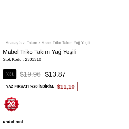
Anasayfa
Takım
Mabel Triko Takım Yağ Yeşili
Mabel Triko Takım Yağ Yeşili
Stok Kodu
2301310
$19.96
$13.87
%
31
İndirim
$11,10
YAZ FIRSATI %20 İNDİRİM:
undefined