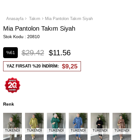
Anasayfa
Takım
Mia Pantolon Takım Siyah
Mia Pantolon Takım Siyah
Stok Kodu
20810
$29.42
$11.56
%
61
İndirim
$9,25
YAZ FIRSATI %20 İNDİRİM:
Renk
TÜKENDI
TÜKENDI
TÜKENDI
TÜKENDI
TÜKENDI
TÜKENDI