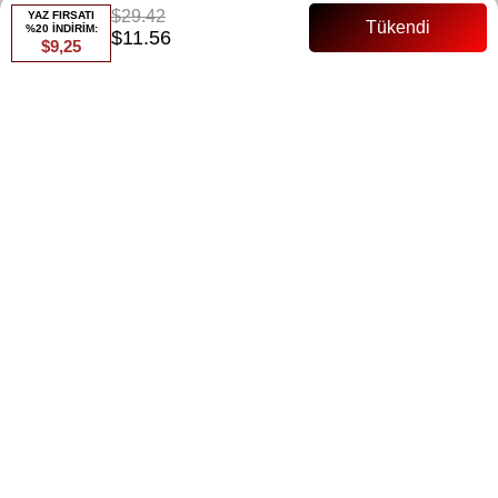
$29.42
YAZ FIRSATI
Whatsapp ile Sipariş
%20 İNDİRİM:
$11.56
$9,25
Favorilere Ekle
Paylaş
Fiyat Düşünce Haber Ver
Gelince Haber Ver
ÜRÜN ÖZELLIKLERI
Ürün Adı: Mia Pantolon Takım
Ürün Özellikleri:
Ürün boy: 84 cm
Ürün Alt: 100 cm
Pantolon beli lastikli