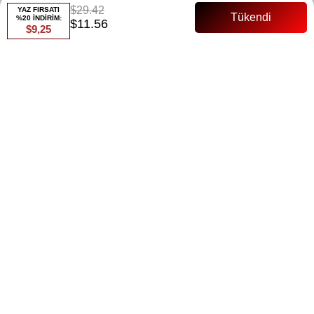
$29.42
YAZ FIRSATI
Whatsapp ile Sipariş
%20 İNDİRİM:
$11.56
$9,25
Favorilere Ekle
Paylaş
Fiyat Düşünce Haber Ver
Gelince Haber Ver
ÜRÜN ÖZELLIKLERI
Ürün Adı: Mia Pantolon Takım
Ürün Özellikleri:
Ürün boy: 84 cm
Ürün Alt: 100 cm
Pantolon beli lastikli