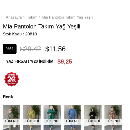
Anasayfa
Takım
Mia Pantolon Takım Yağ Yeşili
Mia Pantolon Takım Yağ Yeşili
Stok Kodu
20810
$29.42
$11.56
%
61
İndirim
$9,25
YAZ FIRSATI %20 İNDİRİM:
Renk
TÜKENDI
TÜKENDI
TÜKENDI
TÜKENDI
TÜKENDI
TÜKENDI