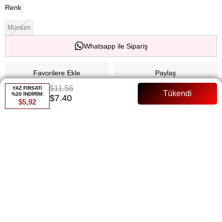
Renk
Mürdüm
Whatsapp ile Sipariş
Favorilere Ekle
Paylaş
$11.56
YAZ FIRSATI
%20 İNDİRİM:
Fiyat Düşünce Haber Ver
$7.40
$5,92
Gelince Haber Ver
ÜRÜN ÖZELLIKLERI
ÖDEME SEÇENEKLERI
ÜRÜN ÖNERILERI