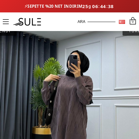
⚡
25
06
44
38
SEPETTE %20 NET İNDIRIM
0
ENDİ
TÜK