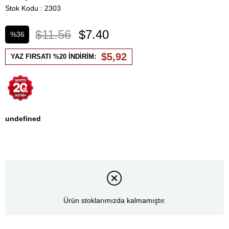
Stok Kodu
2303
$11.56
$7.40
%
36
İndirim
$5,92
YAZ FIRSATI %20 İNDİRİM:
undefined
Ürün stoklarımızda kalmamıştır.