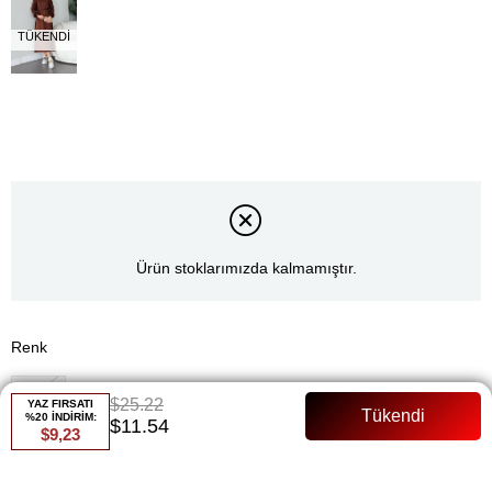
TÜKENDI
Ürün stoklarımızda kalmamıştır.
Renk
Yeşil
$25.22
YAZ FIRSATI
%20 İNDİRİM:
$11.54
Whatsapp ile Sipariş
$9,23
Favorilere Ekle
Paylaş