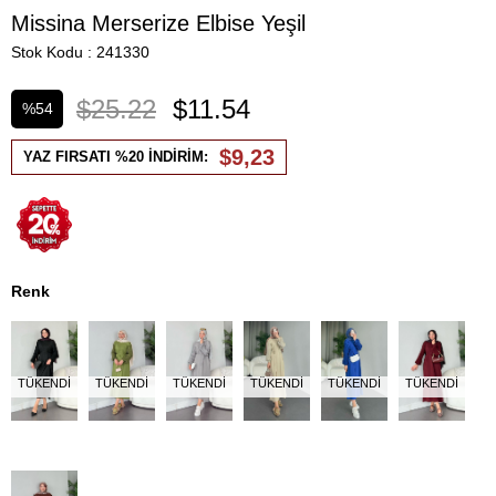
Missina Merserize Elbise Yeşil
Stok Kodu
241330
$25.22
$11.54
%
54
İndirim
$9,23
YAZ FIRSATI %20 İNDİRİM:
Renk
TÜKENDI
TÜKENDI
TÜKENDI
TÜKENDI
TÜKENDI
TÜKENDI