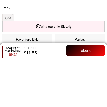
Renk
Siyah
Whatsapp ile Sipariş
Favorilere Ekle
Paylaş
$18.90
YAZ FIRSATI
Fiyat Düşünce Haber Ver
%20 İNDİRİM:
$11.55
$9,24
Gelince Haber Ver
ÜRÜN ÖZELLIKLERI
Tam Kalıp Krep Manken Bedeni: 36 beden Balon Kol
ÖDEME SEÇENEKLERI