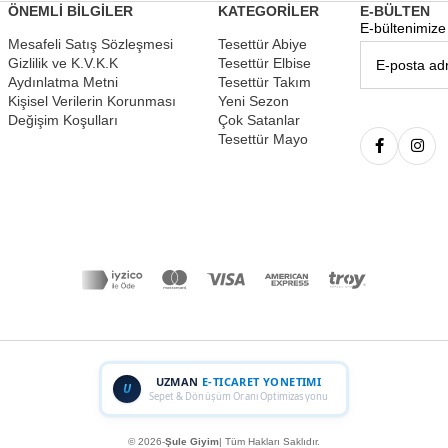
ÖNEMLİ BİLGİLER
KATEGORİLER
E-BÜLTEN
E-bültenimize 
Mesafeli Satış Sözleşmesi
Tesettür Abiye
Gizlilik ve K.V.K.K
Tesettür Elbise
Aydınlatma Metni
Tesettür Takım
Kişisel Verilerin Korunması
Yeni Sezon
Değişim Koşulları
Çok Satanlar
Tesettür Mayo
UZMAN
E-TICARET YONETIMI
U
Sepet & Dönüşüm Oranı Optimizasyonu
© 2026-
Şule Giyim
| Tüm Hakları Saklıdır.