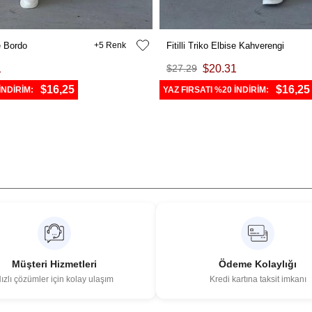
se Bordo
5
Fitilli Triko Elbise Kahverengi
1
$27.29
$20.31
$16,25
$16,25
İNDİRİM:
YAZ FIRSATI %20 İNDİRİM:
Müşteri Hizmetleri
Ödeme Kolaylığı
ızlı çözümler için kolay ulaşım
Kredi kartına taksit imkanı