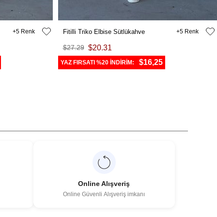
5
Fitilli Triko Elbise Sütlükahve
5
$27.29
$20.31
$16,25
YAZ FIRSATI %20 İNDİRİM:
Online Alışveriş
Online Güvenli Alışveriş imkanı