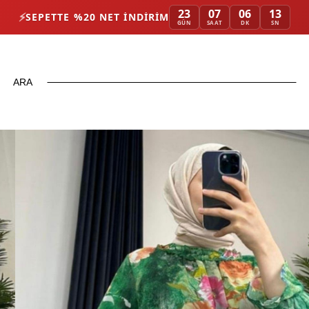
23
07
06
12
⚡
SEPETTE %20 NET İNDIRIM
GÜN
SAAT
DK
SN