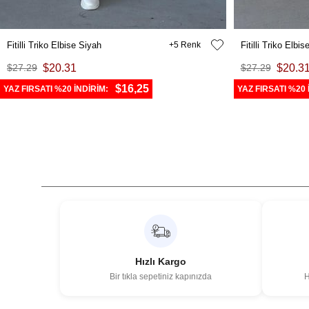
Fitilli Triko Elbise Siyah
5
Fitilli Triko Elbi
$27.29
$20.31
$27.29
$20.3
$16,25
YAZ FIRSATI %20 İNDİRİM:
YAZ FIRSATI %20 
Hızlı Kargo
Bir tıkla sepetiniz kapınızda
H