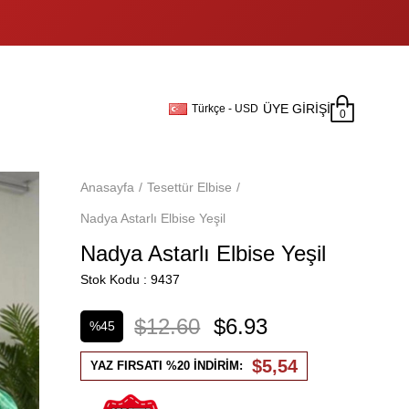
ÜYE GIRIŞI
Türkçe - USD
0
Anasayfa
Tesettür Elbise
Nadya Astarlı Elbise Yeşil
Nadya Astarlı Elbise Yeşil
Stok Kodu
9437
$12.60
$6.93
%
45
İndirim
$5,54
YAZ FIRSATI %20 İNDİRİM: