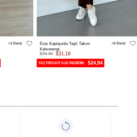
3
Eros Kapüşonlu Taşlı Takım
9
Kahverengi
$39.90
$31.18
$24,94
YAZ FIRSATI %20 İNDİRİM: