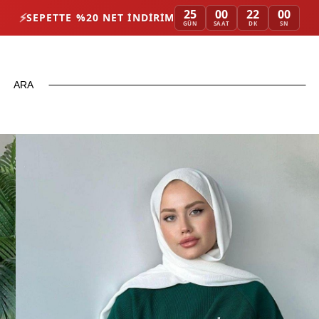
25
00
21
58
⚡
SEPETTE %20 NET İNDIRIM
GÜN
SAAT
DK
SN