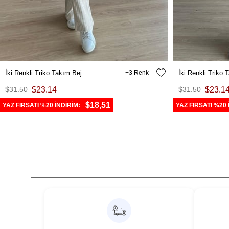
İki Renkli Triko Takım Bej
3
İki Renkli Triko
$31.50
$23.14
$31.50
$23.1
$18,51
YAZ FIRSATI %20 İNDİRİM:
YAZ FIRSATI %20 