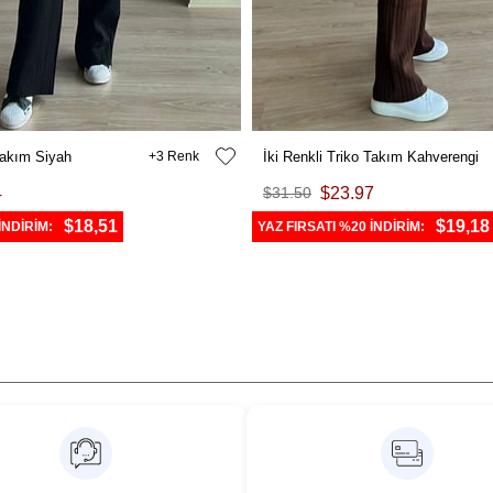
 Takım Siyah
3
İki Renkli Triko Takım Kahverengi
4
$31.50
$23.97
$18,51
$19,18
İNDİRİM:
YAZ FIRSATI %20 İNDİRİM: