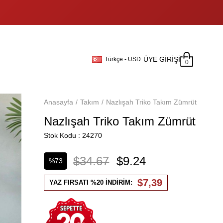
ÜYE GIRIŞI
Türkçe - USD
0
Anasayfa
Takım
Nazlışah Triko Takım Zümrüt
Nazlışah Triko Takım Zümrüt
Stok Kodu
24270
$34.67
$9.24
%
73
İndirim
$7,39
YAZ FIRSATI %20 İNDİRİM: