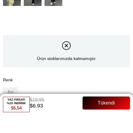
Ürün stoklarımızda kalmamıştır.
Renk
Bej
$19.95
YAZ FIRSATI
Whatsapp ile Sipariş
%20 İNDİRİM:
$6.93
$5,54
Favorilere Ekle
Paylaş
Fiyat Düşünce Haber Ver