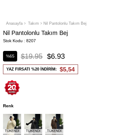
Anasayfa
Takım
Nil Pantolonlu Takım Bej
Nil Pantolonlu Takım Bej
Stok Kodu
8207
$19.95
$6.93
%
65
İndirim
$5,54
YAZ FIRSATI %20 İNDİRİM:
Renk
TÜKENDI
TÜKENDI
TÜKENDI