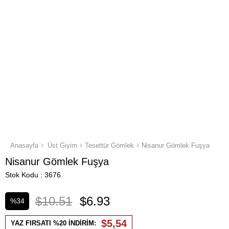
Anasayfa
Üst Giyim
Tesettür Gömlek
Nisanur Gömlek Fuşya
Nisanur Gömlek Fuşya
Stok Kodu
3676
$10.51
$6.93
%
34
İndirim
$5,54
YAZ FIRSATI %20 İNDİRİM: