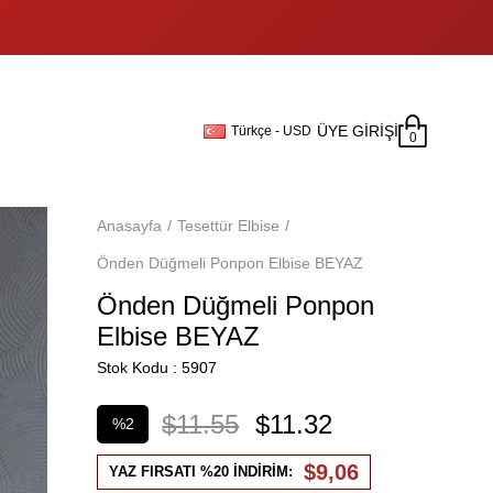
ÜYE GIRIŞI
Türkçe - USD
0
Anasayfa
Tesettür Elbise
Önden Düğmeli Ponpon Elbise BEYAZ
Önden Düğmeli Ponpon
Elbise BEYAZ
Stok Kodu
5907
$11.55
$11.32
%
2
İndirim
$9,06
YAZ FIRSATI %20 İNDİRİM: