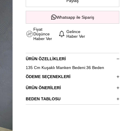
Paylaş
Whatsapp ile Sipariş
Fiyat
Gelince
Düşünce
Haber Ver
Haber Ver
ÜRÜN ÖZELLIKLERI
135 Cm Kuşaklı Manken Bedeni:36 Beden
ÖDEME SEÇENEKLERI
ÜRÜN ÖNERILERI
BEDEN TABLOSU