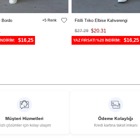
se Bordo
5
Fitilli Triko Elbise Kahverengi
1
$27.29
$20.31
$16,25
$16,25
İNDİRİM:
YAZ FIRSATI %20 İNDİRİM:
Müşteri Hizmetleri
Ödeme Kolaylığı
ızlı çözümler için kolay ulaşım
Kredi kartına taksit imkanı