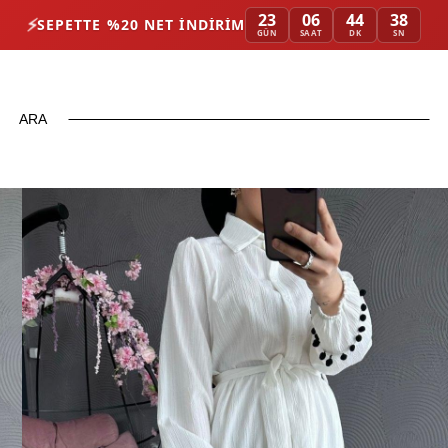
23
06
44
37
⚡
SEPETTE %20 NET İNDIRIM
GÜN
SAAT
DK
SN