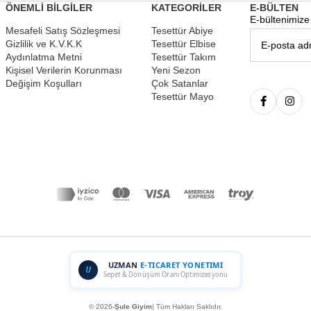
ÖNEMLİ BİLGİLER
KATEGORİLER
E-BÜLTEN
E-bültenimize 
Mesafeli Satış Sözleşmesi
Tesettür Abiye
Gizlilik ve K.V.K.K
Tesettür Elbise
Aydınlatma Metni
Tesettür Takım
Kişisel Verilerin Korunması
Yeni Sezon
Değişim Koşulları
Çok Satanlar
Tesettür Mayo
UZMAN
E-TICARET YONETIMI
U
Sepet & Dönüşüm Oranı Optimizasyonu
© 2026-
Şule Giyim
| Tüm Hakları Saklıdır.