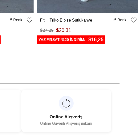
5
Fitilli Triko Elbise Sütlükahve
5
$27.29
$20.31
$16,25
YAZ FIRSATI %20 İNDİRİM:
Online Alışveriş
Online Güvenli Alışveriş imkanı