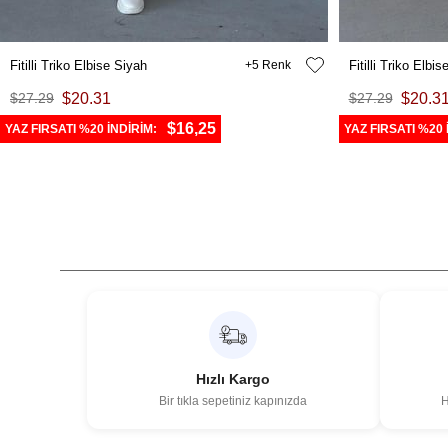
Fitilli Triko Elbise Siyah
5
Fitilli Triko Elbi
$27.29
$20.31
$27.29
$20.3
$16,25
YAZ FIRSATI %20 İNDİRİM:
YAZ FIRSATI %20 
Hızlı Kargo
Bir tıkla sepetiniz kapınızda
H