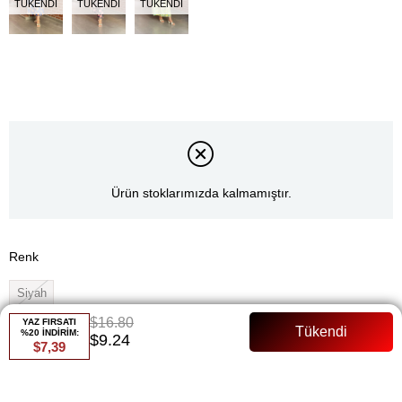
TÜKENDI
TÜKENDI
TÜKENDI
Ürün stoklarımızda kalmamıştır.
Renk
Siyah
$16.80
YAZ FIRSATI
Whatsapp ile Sipariş
%20 İNDİRİM:
$9.24
$7,39
Favorilere Ekle
Paylaş