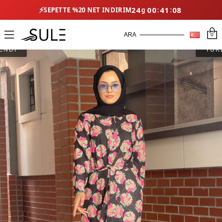
⚡
24
00
41
08
SEPETTE %20 NET İNDIRIM
0
ENDİ
TÜK