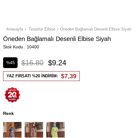
Anasayfa
Tesettür Elbise
Öneden Bağlamalı Desenli Elbise Siyah
Öneden Bağlamalı Desenli Elbise Siyah
Stok Kodu
10400
$16.80
$9.24
%
45
İndirim
$7,39
YAZ FIRSATI %20 İNDİRİM:
Renk