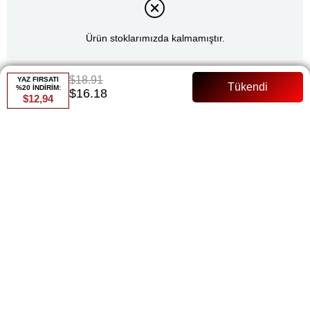
Ürün stoklarımızda kalmamıştır.
$18.91
YAZ FIRSATI
Renk
%20 İNDİRİM:
$16.18
$12,94
Ekru
Whatsapp ile Sipariş
Favorilere Ekle
Paylaş
Fiyat Düşünce Haber Ver
Gelince Haber Ver
ÜRÜN ÖZELLIKLERI