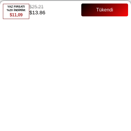
$25.21
YAZ FIRSATI
%20 İNDİRİM:
$13.86
$11,09
Renk
Bordo
Whatsapp ile Sipariş
Favorilere Ekle
Paylaş
Fiyat Düşünce Haber Ver
Gelince Haber Ver
ÜRÜN ÖZELLIKLERI
Organize Tül Tam Kalıp Manken Bedeni:36 Beden
ÖDEME SEÇENEKLERI