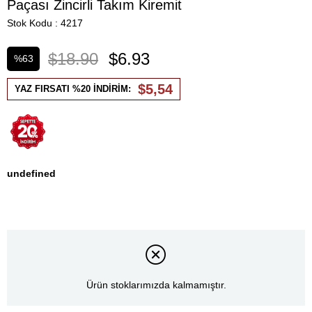
Paçası Zincirli Takım Kiremit
Stok Kodu
4217
$18.90
$6.93
%
63
İndirim
$5,54
YAZ FIRSATI %20 İNDİRİM:
undefined
Ürün stoklarımızda kalmamıştır.