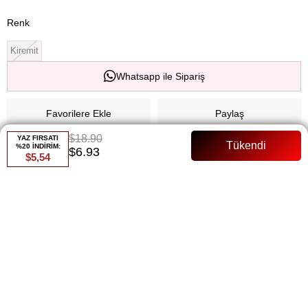
Renk
Kiremit
Whatsapp ile Sipariş
Favorilere Ekle
Paylaş
$18.90
YAZ FIRSATI
Fiyat Düşünce Haber Ver
%20 İNDİRİM:
$6.93
$5,54
Gelince Haber Ver
ÜRÜN ÖZELLIKLERI
Pantolon Beli Lastikli Kuşaklı Tam Kalıp Manken Bedeni:36 Beden
ÖDEME SEÇENEKLERI