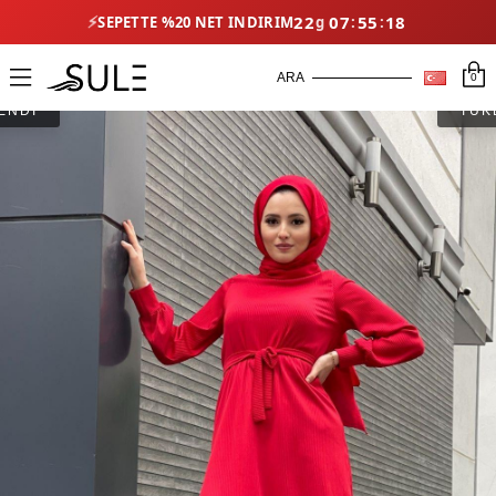
⚡
22
07
55
18
SEPETTE %20 NET İNDIRIM
0
ENDİ
TÜK