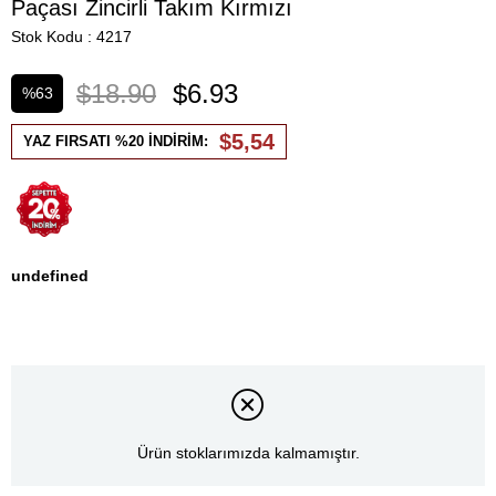
Paçası Zincirli Takım Kırmızı
Stok Kodu
4217
$18.90
$6.93
%
63
İndirim
$5,54
YAZ FIRSATI %20 İNDİRİM:
undefined
Ürün stoklarımızda kalmamıştır.