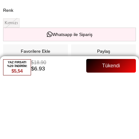
Renk
Kırmızı
Whatsapp ile Sipariş
Favorilere Ekle
Paylaş
$18.90
YAZ FIRSATI
Fiyat Düşünce Haber Ver
%20 İNDİRİM:
$6.93
$5,54
Gelince Haber Ver
ÜRÜN ÖZELLIKLERI
Pantolon Beli Lastikli Kuşaklı Tam Kalıp Manken Bedeni:36 Beden
ÖDEME SEÇENEKLERI